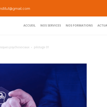
nstitut@gmail.com
ACCUEIL
NOS SERVICES
NOS FORMATIONS
ACTUA
 risques psychosociaux
pilotage 01