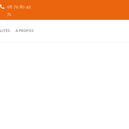
06 70 80 42
71
LITÉS
A PROPOS